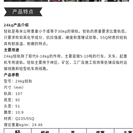
产品特点
24kg产品介绍
轻轨是每米公称重量小于或等于30kg的钢轨。轻轨的质量要求比重轨低，
只要求检验其化学成分、抗拉强度、硬度和落锤试验等。55Q材质的轻轨
具有耐高温、耐磨的特点。
主要用途
24kg轻轨除了取代8-18kg的作用，主要是做5-10吨的行车、天车、起重
机专用道轨。轻轨主要用于林区、矿区、工厂及施工现场等处铺设临时运
输线路和轻型机车用线路。
产品参数
型号：24kg轻轨
尺寸（mm）
轨高：107
底宽：92
头宽：51
腰厚：10.9
材质：Q235/55Q
理论重量kg/m：24.46