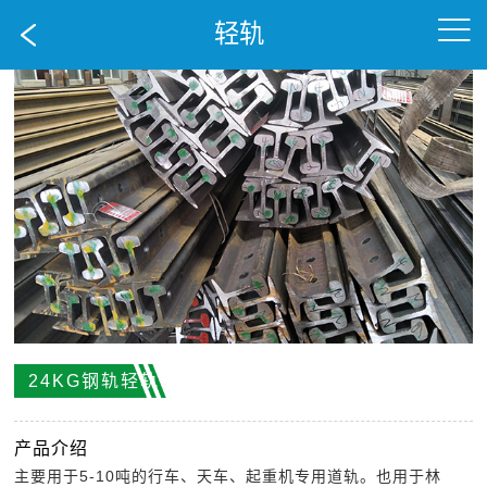

轻轨

24KG钢轨轻轨
产品介绍
主要用于5-10吨的行车、天车、起重机专用道轨。也用于林